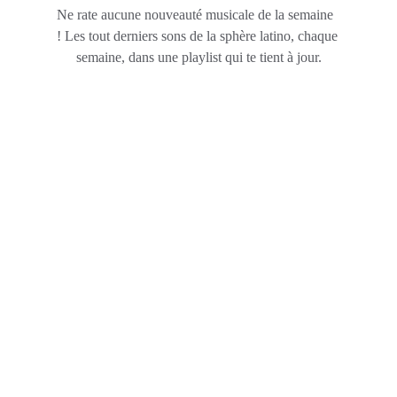
Ne rate aucune nouveauté musicale de la semaine  
! Les tout derniers sons de la sphère latino, chaque 
semaine, dans une playlist qui te tient à jour.
NOS RÉSEAUX SOCIAUX
Suivez-nous pour ne rien rater de l'actualité
© 2025. REGGAETON OFF - Tous droits 
réservés.
NOUS CONTACTER