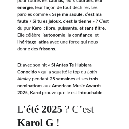
pour toutes les 
Latinas
, leurs 
courbes
, leur 
énergie
, leur façon de tout déchirer. Les 
paroles comme « 
Si je me saoule, c’est ma 
faute / Si tu es jaloux, c’est la tienne
 » ? C’est 
du pur 
Karol
 : 
libre
, 
puissante
, et 
sans filtre
. 
Elle célèbre l’
autonomie
, la 
confiance
, et 
l’
héritage latina
 avec une force qui nous 
donne des 
frissons
.
Et avec son hit « 
Si Antes Te Hubiera 
Conocido
 » qui a squatté le top du 
Latin 
Airplay
 pendant 
25 semaines
 et ses 
trois 
nominations
 aux 
American Music Awards 
2025
, 
Karol
 prouve qu’elle est 
intouchable
.
L’
été 2025
 ? C’est 
Karol G
 !