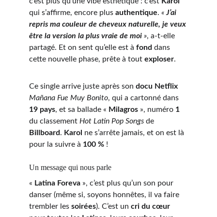
c’est plus qu’une vibe esthétique : c’est 
Karol
qui s’affirme, encore plus 
authentique
. 
« 
J’ai 
repris ma couleur de cheveux naturelle, je veux 
être la version la plus vraie de moi
 »
, a-t-elle 
partagé. Et on sent qu’elle est à 
fond
 dans 
cette nouvelle phase, prête à tout 
exploser
.
Ce single arrive juste après son 
docu Netflix
Mañana Fue Muy Bonito
, qui a cartonné dans 
19 pays
, et sa ballade « 
Milagros
 », numéro 
1
du classement 
Hot Latin Pop Songs
 de 
Billboard
. 
Karol
 ne s’arrête jamais, et on est là 
pour la suivre à 
100 %
 !
Un message qui nous parle
« 
Latina Foreva
 », c’est plus qu’un son pour 
danser (même si, soyons honnêtes, il va faire 
trembler les 
soirées
). C’est un 
cri du cœur