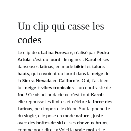
Un clip qui casse les 
codes
Le clip de « 
Latina Foreva
 », réalisé par 
Pedro 
Artola
, c’est du 
lourd
 ! Imaginez : 
Karol
 et ses 
danseuses 
latinas
, en mode 
bikini
 et 
talons 
hauts
, qui envoient du lourd dans la 
neige
 de 
la 
Sierra Nevada
 en 
Californie
. Oui, t’as bien 
lu : 
neige + vibes tropicales
 = un contraste de 
fou
 ! Ce visuel audacieux, c’est tout 
Karol
 : 
elle repousse les limites et célèbre la 
force des 
Latinas
, peu importe le décor. Sur la pochette 
du single, elle pose en mode 
naturel
, juste 
avec des 
bottes de ski
 et ses 
cheveux bruns
, 
comme pour dire : « Voici la 
vraie moi
, et je 