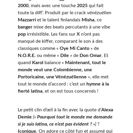
2000
, mais avec une touche 
2025
 qui fait 
toute la diff’. Produit par le crack vénézuélien 
Mazzarri
 et le talent finlandais 
Misha
, ce 
banger
 mixe des beats percutants à une vibe 
pop
 irrésistible. Les fans sur 
X
 n’ont pas 
manqué de kiffer, comparant le son à des 
classiques comme « 
Oye Mi Canto
 » de 
N.O.R.E.
 ou même « 
Dile
 » de 
Don Omar
. Et 
quand 
Karol
 balance « 
Maintenant, tout le 
monde veut une Colombienne, une 
Portoricaine, une Vénézuélienne
 », elle met 
tout le monde d’accord : c’est un 
hymne à la 
fierté latina
, et on est tous concernés !
Le petit clin d’œil à la fin avec la quote d’
Alexa 
Demie
(« 
Pourquoi tout le monde me demande 
si je suis latina, ce n’est pas évident ?
 »)
 ? 
Iconique
. On adore ce côté fun et assumé qui 