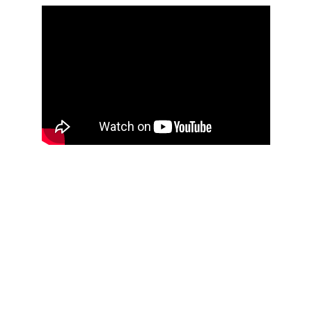
NOS RÉSEAUX SOCIAUX
Suivez-nous pour ne rien rater de l'actualité
© 2025. REGGAETON OFF - Tous droits 
réservés.
NOUS CONTACTER